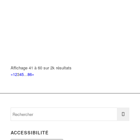
01 42 35 20 53
01 42 35 20 53
RAYYAN
9 Rue François Mauriac 93420 VILLEPINTE
0.19 km
BADA
3 Rue Eugénie Cotton 93420 VILLEPINTE
0.19 km
KHLIF NADER
3 Rue Eugénie Cotton 93420 VILLEPINTE
0.19 km
Affichage 41 à 60 sur 2k résultats
«
1
2
3
4
5
...
86
»
MATOS VIEIRA FILIPE DANIEL
3 Rue Eugenie Cotton 93420 VILLEPINTE
0.19 km
ACCESSIBILITÉ