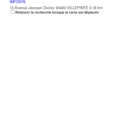
INFOSYS
13 Avenue Jacques Duclos 93420 VILLEPINTE
0.18 km
Relancer la recherche lorsque la carte est déplacée
VISION NET
13 Avenue Jacques Duclos 93420 VILLEPINTE
0.18 km
01 41 51 23 76
01 41 51 23 76
BOUYGUES TELECOM
1 Rue Eugéniecotton 93420 Villepinte
0.18 km
01 39 26 75 00
01 39 26 75 00
DORT LOUISSAINT CLERGETA
1 Rue Eugénie Cotton 93420 VILLEPINTE
0.18 km
KEBE MOHAMED OUMAR
1 Rue Eugéniecotton 93420 VILLEPINTE
0.18 km
TBF
1 Rue Eugénie Cotton 93420 VILLEPINTE
0.18 km
D L M
15 Avenue Salvador Allende 93420 VILLEPINTE
0.19 km