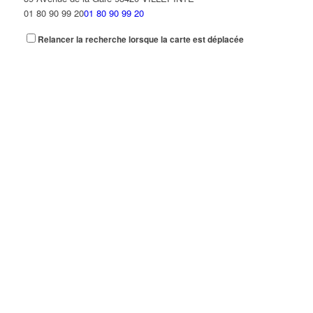
01 80 90 99 20
01 80 90 99 20
Relancer la recherche lorsque la carte est déplacée
AGENCE PLACE CENTRALE
8 Place Pierre Bérégovoy 93420 VILLEPINTE
01 48 61 01 33
01 48 61 01 33
AIR FRANCE
9 Rue des Trois Soeurs 93420 Villepinte
01 49 38 22 48
01 49 38 22 48
AIRPORT TAXIS CONNEKTION
14 Rue Jean Monnet 93420 VILLEPINTE
01 43 85 32 32
01 43 85 32 32
gerbergerard09@gmail.com
AISSANI
11 Avenue Sully 93420 VILLEPINTE
AISSI SAILLARD AICHA
1 Rue François Mauriac 93420 VILLEPINTE