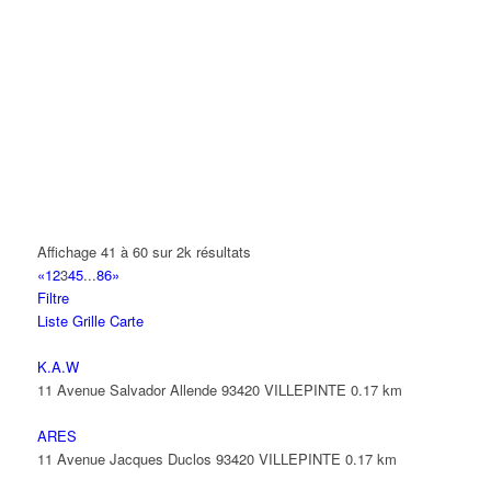
AIT AROUSSE
10 Avenue Buffon 93420 VILLEPINTE
AIT CHAKHMOUN MOHAMED
11 Avenue Manouchian 93420 VILLEPINTE
AIT LOUNIS MOHAND SAID
8 Rue Notre Dame 93420 VILLEPINTE
AIT MANSSOUR YOUSSEF
7 Allée Jean Jacques Rousseau 93420 VILLEPINTE
Affichage 41 à 60 sur 2k résultats
«
1
2
3
4
5
...
86
»
AK VITRAGE
Filtre
39 Boulevard Robert Ballanger 93420 VILLEPINTE
Liste
Grille
Carte
01 41 52 34 78
01 41 52 34 78
K.A.W
AKAA
11 Avenue Salvador Allende 93420 VILLEPINTE
0.17 km
6 Avenue André Malraux 93420 VILLEPINTE
carpieces93700@gmail.com
ARES
11 Avenue Jacques Duclos 93420 VILLEPINTE
0.17 km
AKISSI SISTA