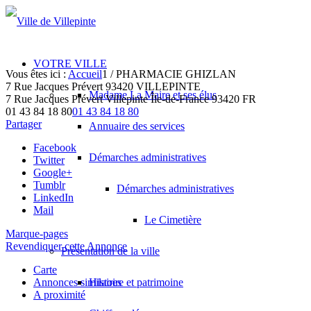
VOTRE VILLE
Vous êtes ici :
Accueil
1
/
PHARMACIE GHIZLAN
7 Rue Jacques Prévert 93420 VILLEPINTE
Madame La Maire et ses élus
7 Rue Jacques Prévert
Villepinte
Île-de-France
93420
FR
01 43 84 18 80
01 43 84 18 80
Partager
Annuaire des services
Facebook
Démarches administratives
Twitter
Google+
Tumblr
Démarches administratives
LinkedIn
Mail
Le Cimetière
Marque-pages
Revendiquer cette Annonce
Présentation de la ville
Carte
Annonces similaires
Histoire et patrimoine
A proximité