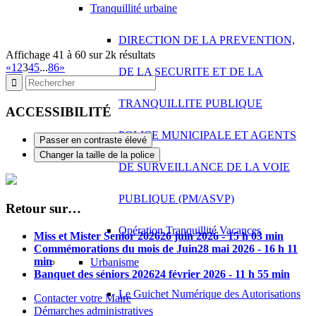
Tranquillité urbaine
DIRECTION DE LA PREVENTION,
Affichage 41 à 60 sur 2k résultats
«
1
2
3
4
5
...
86
»
DE LA SECURITE ET DE LA
TRANQUILLITE PUBLIQUE
ACCESSIBILITÉ
POLICE MUNICIPALE ET AGENTS
Passer en contraste élevé
Changer la taille de la police
DE SURVEILLANCE DE LA VOIE
PUBLIQUE (PM/ASVP)
Retour sur…
Opération Tranquillité Vacances
Miss et Mister Senior 2026
26 juin 2026 - 15 h 03 min
Commémorations du mois de Juin
28 mai 2026 - 16 h 11
min
Urbanisme
Banquet des séniors 2026
24 février 2026 - 11 h 55 min
Le Guichet Numérique des Autorisations
Contacter votre Maire
Démarches administratives