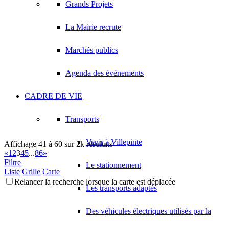
Grands Projets
La Mairie recrute
Marchés publics
Agenda des événements
CADRE DE VIE
Transports
Venir à Villepinte
Affichage 41 à 60 sur 2k résultats
«
1
2
3
4
5
...
86
»
Filtre
Le stationnement
Liste
Grille
Carte
Relancer la recherche lorsque la carte est déplacée
Les transports adaptés
Des véhicules électriques utilisés par la