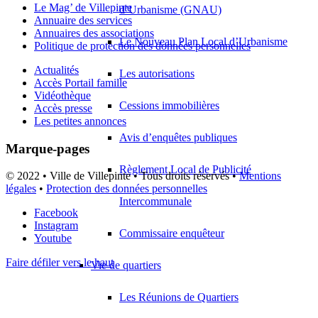
Le Mag’ de Villepinte
d’Urbanisme (GNAU)
Annuaire des services
Annuaires des associations
Le Nouveau Plan Local d’Urbanisme
Politique de protection des données personnelles
Actualités
Les autorisations
Accès Portail famille
Vidéothèque
Cessions immobilières
Accès presse
Les petites annonces
Avis d’enquêtes publiques
Marque-pages
Règlement Local de Publicité
© 2022 • Ville de Villepinte • Tous droits réservés •
Mentions
légales
•
Protection des données personnelles
Intercommunale
Facebook
Instagram
Commissaire enquêteur
Youtube
Faire défiler vers le haut
Vie de quartiers
Les Réunions de Quartiers