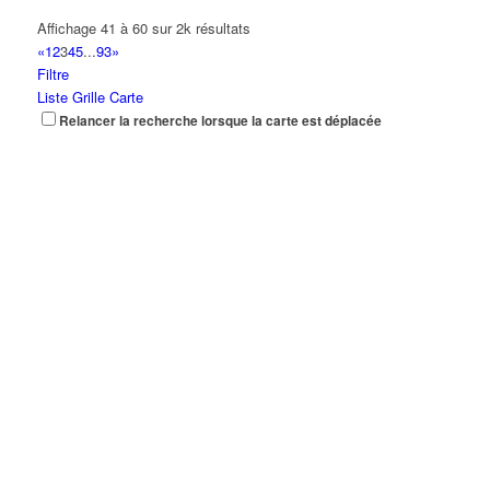
Affichage 41 à 60 sur 2k résultats
«
1
2
3
4
5
...
93
»
Filtre
Liste
Grille
Carte
Relancer la recherche lorsque la carte est déplacée