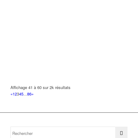
Affichage 41 à 60 sur 2k résultats
«
1
2
3
4
5
...
86
»