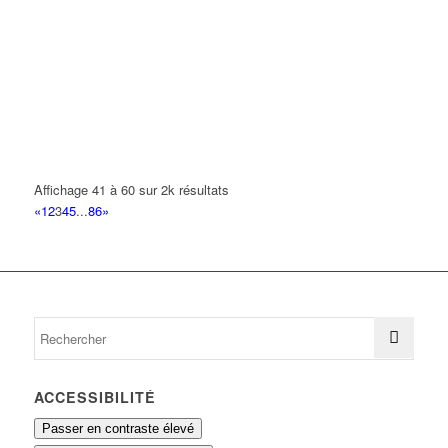
RAYYAN
9 Rue François Mauriac 93420 VILLEPINTE
0.19 km
BADA
3 Rue Eugénie Cotton 93420 VILLEPINTE
0.19 km
KHLIF NADER
3 Rue Eugénie Cotton 93420 VILLEPINTE
0.19 km
Affichage 41 à 60 sur 2k résultats
«
1
2
3
4
5
...
86
»
MATOS VIEIRA FILIPE DANIEL
3 Rue Eugenie Cotton 93420 VILLEPINTE
0.19 km
ACCESSIBILITÉ
Passer en contraste élevé