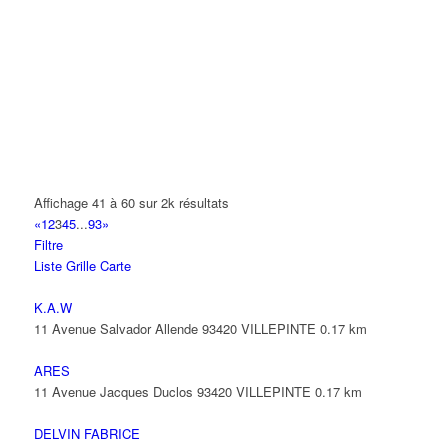
01 48 61 01 33
01 48 61 01 33
AGENCEM SURVEILLANCE SECUR PRIVEE
4 Avenue Sully 93420 VILLEPINTE
AGENCEMENT AMEUBLEMENT ASCENSEUR
23 Rue Saint-John Perse Alexis Leger 93420 VILLEPINTE
AGH TRANSPORT
2 Rue Nicephore Niepce 93420 Villepinte
Affichage 41 à 60 sur 2k résultats
«
1
2
3
4
5
...
93
»
AGILITY
Filtre
9 Rue des Trois Soeurs 93420 Villepinte
Liste
Grille
Carte
01 49 38 33 10
01 49 38 33 10
K.A.W
AGORA 2I
11 Avenue Salvador Allende 93420 VILLEPINTE
0.17 km
4 Avenue Auguste Blanqui 93420 VILLEPINTE
ARES
AHANSAL MALIKA
11 Avenue Jacques Duclos 93420 VILLEPINTE
0.17 km
16 Avenue Sully 93420 VILLEPINTE
DELVIN FABRICE