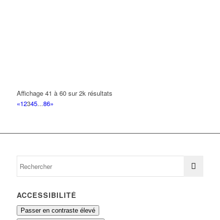
DIAWARA MASSATA
32 Avenue des Aulnes 93420 VILLEPINTE
0.28 km
DA COSTA ELODIE YVETTE ROSA
11 Rue Georges Melies 93420 VILLEPINTE
0.28 km
JLM MENUISERIE
30 Avenue Bellevue 93420 VILLEPINTE
0.28 km
Affichage 41 à 60 sur 2k résultats
«
1
2
3
4
5
...
86
»
NEDRO BATIMENT
7 Rue d'Alsace Lorraine 93420 VILLEPINTE
0.28 km
ACCESSIBILITÉ
Passer en contraste élevé