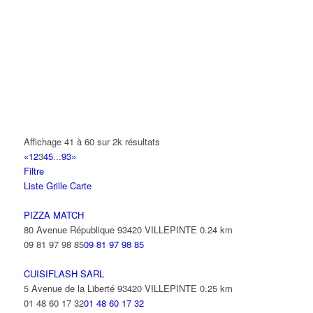
01 48 61 01 33
01 48 61 01 33
AGENCEM SURVEILLANCE SECUR PRIVEE
4 Avenue Sully 93420 VILLEPINTE
AGENCEMENT AMEUBLEMENT ASCENSEUR
23 Rue Saint-John Perse Alexis Leger 93420 VILLEPINTE
AGH TRANSPORT
2 Rue Nicephore Niepce 93420 Villepinte
Affichage 41 à 60 sur 2k résultats
«
1
2
3
4
5
...
93
»
AGILITY
Filtre
9 Rue des Trois Soeurs 93420 Villepinte
Liste
Grille
Carte
01 49 38 33 10
01 49 38 33 10
PIZZA MATCH
AGORA 2I
80 Avenue République 93420 VILLEPINTE
0.24 km
4 Avenue Auguste Blanqui 93420 VILLEPINTE
09 81 97 98 85
09 81 97 98 85
AHANSAL MALIKA
CUISIFLASH SARL
16 Avenue Sully 93420 VILLEPINTE
5 Avenue de la Liberté 93420 VILLEPINTE
0.25 km
01 48 60 17 32
01 48 60 17 32