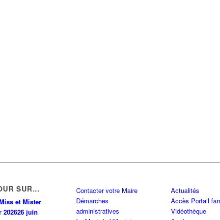
OUR SUR…
Contacter votre Maire
Actualités
Démarches
Accès Portail fam
Miss et Mister
administratives
Vidéothèque
r 2026
26 juin