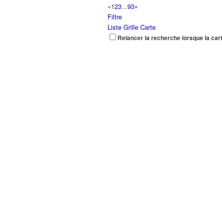
«
1
2
3
...
93
»
Filtre
Liste
Grille
Carte
Relancer la recherche lorsque la car