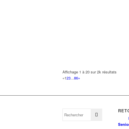
Affichage 1 à 20 sur 2k résultats
«
1
2
3
...
86
»
RET
Senio