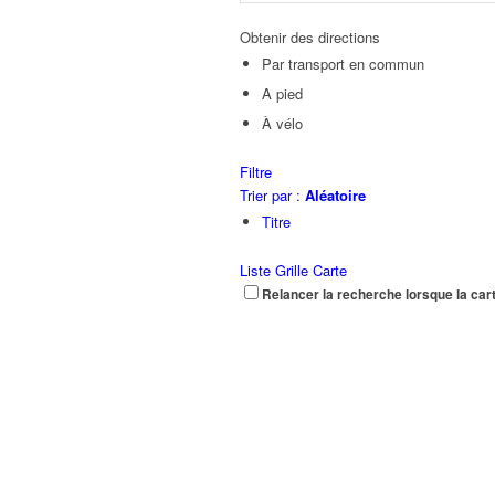
Obtenir des directions
Par transport en commun
A pied
À vélo
Filtre
Trier par :
Aléatoire
Titre
Liste
Grille
Carte
Relancer la recherche lorsque la car