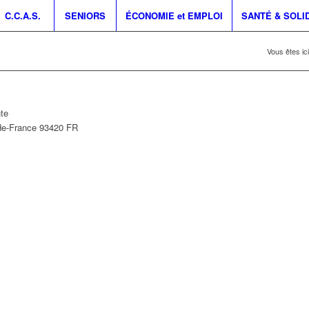
C.C.A.S.
SENIORS
ÉCONOMIE et EMPLOI
SANTÉ & SOLI
Vous êtes ici
te
-de-France
93420
FR