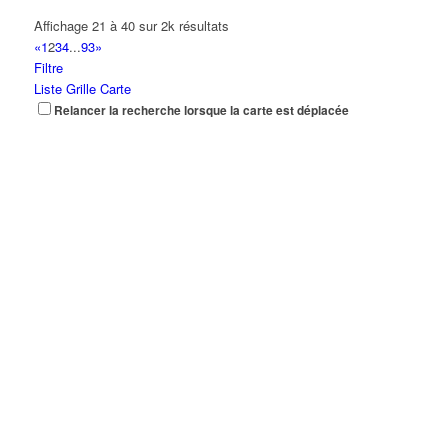
Affichage 21 à 40 sur 2k résultats
«
1
2
3
4
...
93
»
Filtre
Liste
Grille
Carte
Relancer la recherche lorsque la carte est déplacée