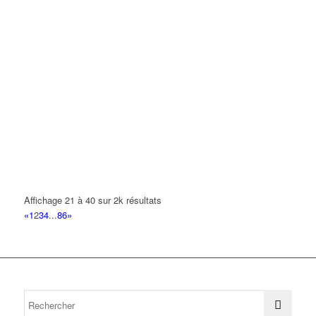
Affichage 21 à 40 sur 2k résultats
«
1
2
3
4
...
86
»