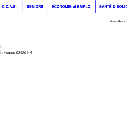
C.C.A.S.
SENIORS
ÉCONOMIE et EMPLOI
SANTÉ & SOLI
Vous êtes ici
te
-de-France
93420
FR