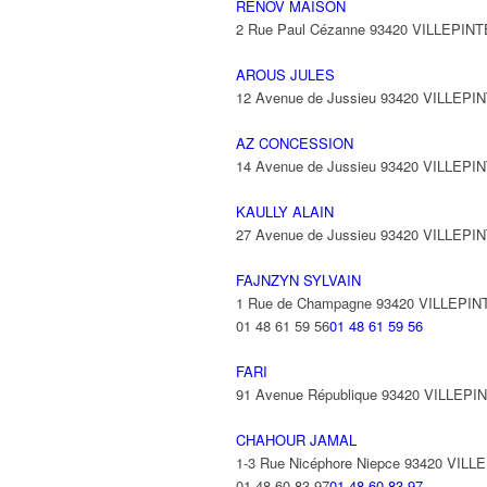
RENOV MAISON
2 Rue Paul Cézanne 93420 VILLEPINT
AROUS JULES
12 Avenue de Jussieu 93420 VILLEPI
AZ CONCESSION
14 Avenue de Jussieu 93420 VILLEPI
KAULLY ALAIN
27 Avenue de Jussieu 93420 VILLEPI
FAJNZYN SYLVAIN
1 Rue de Champagne 93420 VILLEPIN
01 48 61 59 56
01 48 61 59 56
FARI
91 Avenue République 93420 VILLEPI
CHAHOUR JAMAL
1-3 Rue Nicéphore Niepce 93420 VILL
01 48 60 83 97
01 48 60 83 97