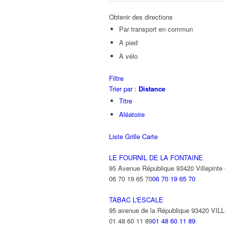
Obtenir des directions
Par transport en commun
A pied
À vélo
Filtre
Trier par :
Distance
Titre
Aléatoire
Liste
Grille
Carte
LE FOURNIL DE LA FONTAINE
95 Avenue République 93420 Villepinte
06 70 19 65 70
06 70 19 65 70
TABAC L'ESCALE
95 avenue de la République 93420 VI
01 48 60 11 89
01 48 60 11 89