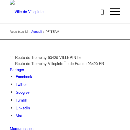
Vous êtes ici :
Accueil
/
PF TEAM
11 Route de Tremblay 93420 VILLEPINTE
11 Route de Tremblay
Villepinte
Île-de-France
93420
FR
Partager
Facebook
Twitter
Google+
Tumblr
LinkedIn
Mail
Marque-pages