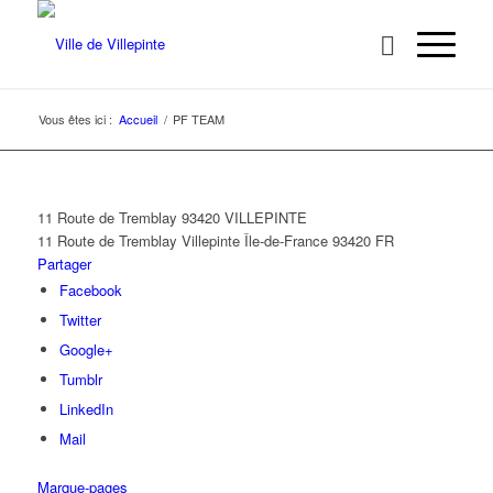
Vous êtes ici :
Accueil
/
PF TEAM
11 Route de Tremblay 93420 VILLEPINTE
11 Route de Tremblay
Villepinte
Île-de-France
93420
FR
Partager
Facebook
Twitter
Google+
Tumblr
LinkedIn
Mail
Marque-pages