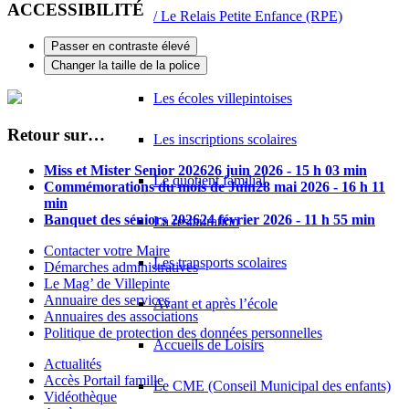
ACCESSIBILITÉ
/ Le Relais Petite Enfance (RPE)
Passer en contraste élevé
Enfance
Changer la taille de la police
Les écoles villepintoises
Retour sur…
Les inscriptions scolaires
Miss et Mister Senior 2026
26 juin 2026 - 15 h 03 min
Le quotient familial
Commémorations du mois de Juin
28 mai 2026 - 16 h 11
min
Banquet des séniors 2026
24 février 2026 - 11 h 55 min
La restauration
Contacter votre Maire
Les transports scolaires
Démarches administratives
Le Mag’ de Villepinte
Annuaire des services
Avant et après l’école
Annuaires des associations
Politique de protection des données personnelles
Accueils de Loisirs
Actualités
Accès Portail famille
Le CME (Conseil Municipal des enfants)
Vidéothèque