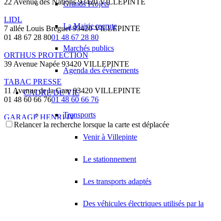
22 Avenue des Nations 93420 VILLEPINTE
Grands Projets
LIDL
La Mairie recrute
7 allée Louis Bréguet 93420 VILLEPINTE
01 48 67 28 80
01 48 67 28 80
Marchés publics
ORTHUS PROTECTION
39 Avenue Napée 93420 VILLEPINTE
Agenda des événements
TABAC PRESSE
11 Avenue de la Gare 93420 VILLEPINTE
CADRE DE VIE
01 48 60 66 76
01 48 60 66 76
Transports
GARAGE HENRI IV
Relancer la recherche lorsque la carte est déplacée
41 Avenue de la Gare 93420 VILLEPINTE
01 48 61 18 11
01 48 61 18 11
Venir à Villepinte
ASSAD JOSEPH
Le stationnement
36 Avenue de la Gare 93420 VILLEPINTE
GL-COMMUNICATION
Les transports adaptés
21 Chemin du Pont du Marais 93420 VILLEPINTE
Des véhicules électriques utilisés par la
DEMADIL
14 Rue Eric Tabarly 93420 VILLEPINTE