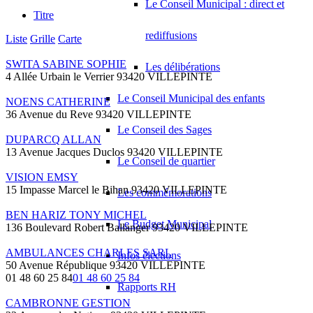
Le Conseil Municipal : direct et
Titre
rediffusions
Liste
Grille
Carte
SWITA SABINE SOPHIE
Les délibérations
4 Allée Urbain le Verrier 93420 VILLEPINTE
Le Conseil Municipal des enfants
NOENS CATHERINE
36 Avenue du Reve 93420 VILLEPINTE
Le Conseil des Sages
DUPARCQ ALLAN
13 Avenue Jacques Duclos 93420 VILLEPINTE
Le Conseil de quartier
VISION EMSY
15 Impasse Marcel le Bihan 93420 VILLEPINTE
Les commémorations
BEN HARIZ TONY MICHEL
Le Budget Municipal
136 Boulevard Robert Ballanger 93420 VILLEPINTE
AMBULANCES CHARLES SARL
Infos élections
50 Avenue République 93420 VILLEPINTE
01 48 60 25 84
01 48 60 25 84
Rapports RH
CAMBRONNE GESTION