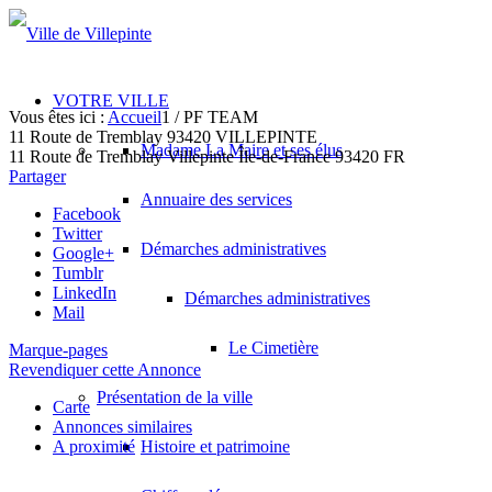
VOTRE VILLE
Vous êtes ici :
Accueil
1
/
PF TEAM
11 Route de Tremblay 93420 VILLEPINTE
Madame La Maire et ses élus
11 Route de Tremblay
Villepinte
Île-de-France
93420
FR
Partager
Annuaire des services
Facebook
Twitter
Démarches administratives
Google+
Tumblr
LinkedIn
Démarches administratives
Mail
Le Cimetière
Marque-pages
Revendiquer cette Annonce
Présentation de la ville
Carte
Annonces similaires
A proximité
Histoire et patrimoine