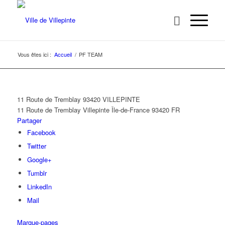
Vous êtes ici :
Accueil
/
PF TEAM
11 Route de Tremblay 93420 VILLEPINTE
11 Route de Tremblay
Villepinte
Île-de-France
93420
FR
Partager
Facebook
Twitter
Google+
Tumblr
LinkedIn
Mail
Marque-pages