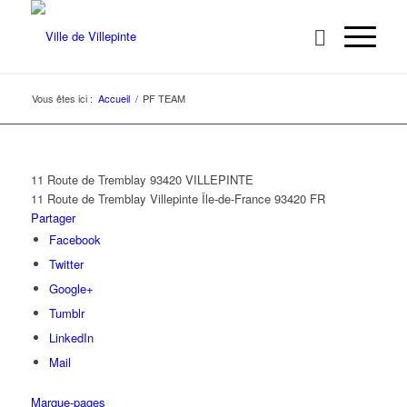
Vous êtes ici :
Accueil
/
PF TEAM
11 Route de Tremblay 93420 VILLEPINTE
11 Route de Tremblay
Villepinte
Île-de-France
93420
FR
Partager
Facebook
Twitter
Google+
Tumblr
LinkedIn
Mail
Marque-pages