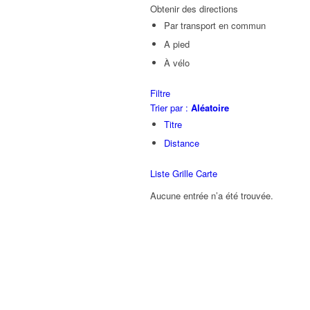
Obtenir des directions
Par transport en commun
A pied
À vélo
Filtre
Trier par :
Aléatoire
Titre
Distance
Liste
Grille
Carte
Aucune entrée n’a été trouvée.