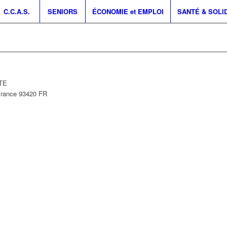
C.C.A.S.
SENIORS
ÉCONOMIE et EMPLOI
SANTÉ & SOLI
NTE
France
93420
FR