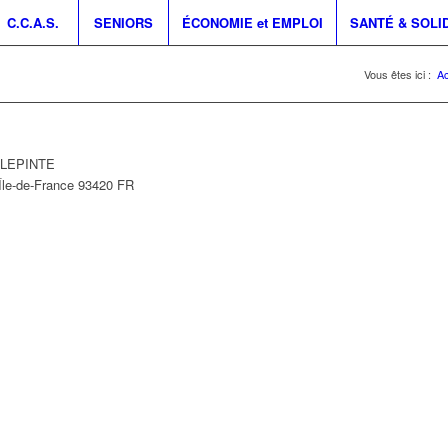
C.C.A.S.
SENIORS
ÉCONOMIE et EMPLOI
SANTÉ & SOLI
Vous êtes ici :
Ac
ILLEPINTE
Île-de-France
93420
FR