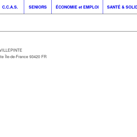
C.C.A.S.
SENIORS
ÉCONOMIE et EMPLOI
SANTÉ & SOLI
0 VILLEPINTE
nte
Île-de-France
93420
FR