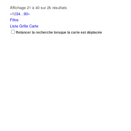
Affichage 21 à 40 sur 2k résultats
«
1
2
3
4
...
93
»
Filtre
Liste
Grille
Carte
Relancer la recherche lorsque la carte est déplacée