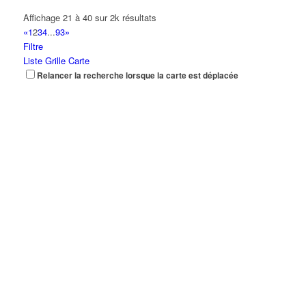
Affichage 21 à 40 sur 2k résultats
«
1
2
3
4
...
93
»
Filtre
Liste
Grille
Carte
Relancer la recherche lorsque la carte est déplacée