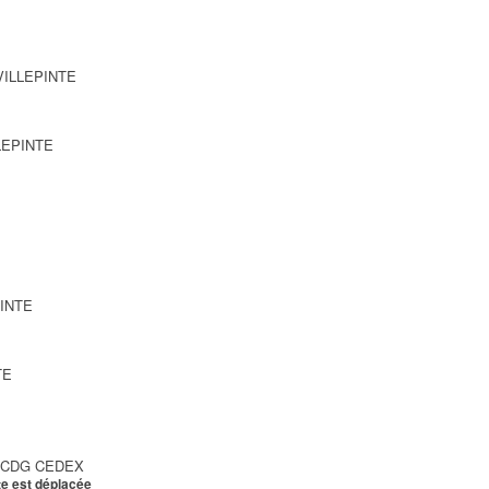
 VILLEPINTE
LLEPINTE
PINTE
TE
Y CDG CEDEX
te est déplacée