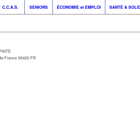
C.C.A.S.
SENIORS
ÉCONOMIE et EMPLOI
SANTÉ & SOLI
EPINTE
-de-France
93420
FR