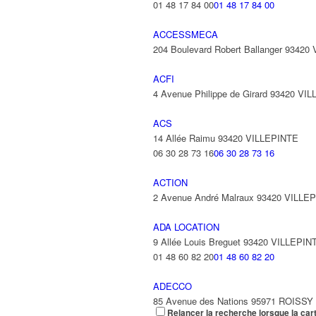
01 48 17 84 00
01 48 17 84 00
ACCESSMECA
204 Boulevard Robert Ballanger 93420
ACFI
4 Avenue Philippe de Girard 93420 VI
ACS
14 Allée Raimu 93420 VILLEPINTE
06 30 28 73 16
06 30 28 73 16
ACTION
2 Avenue André Malraux 93420 VILLE
ADA LOCATION
9 Allée Louis Breguet 93420 VILLEPIN
01 48 60 82 20
01 48 60 82 20
ADECCO
85 Avenue des Nations 95971 ROISS
Relancer la recherche lorsque la car
01 48 63 85 85
01 48 63 85 85