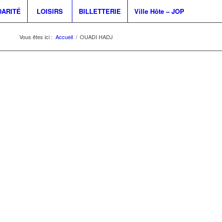
DARITÉ
LOISIRS
BILLETTERIE
Ville Hôte – JOP
Vous êtes ici :
Accueil
/
OUADI HADJ