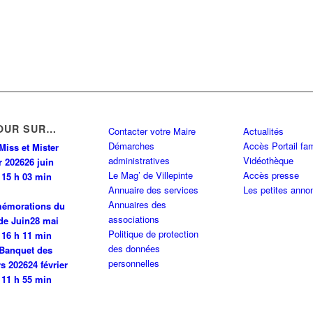
OUR SUR…
Contacter votre Maire
Actualités
Démarches
Accès Portail fam
Miss et Mister
administratives
Vidéothèque
r 2026
26 juin
Le Mag’ de Villepinte
Accès presse
 15 h 03 min
Annuaire des services
Les petites anno
Annuaires des
émorations du
associations
de Juin
28 mai
Politique de protection
 16 h 11 min
des données
Banquet des
personnelles
rs 2026
24 février
 11 h 55 min