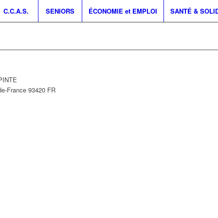
C.C.A.S.
SENIORS
ÉCONOMIE et EMPLOI
SANTÉ & SOLI
EPINTE
-de-France
93420
FR