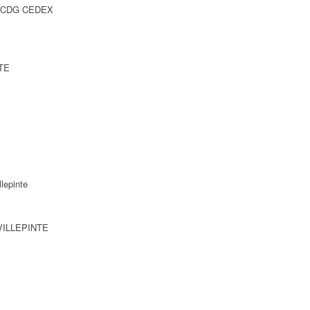
Y CDG CEDEX
NTE
lepinte
 VILLEPINTE