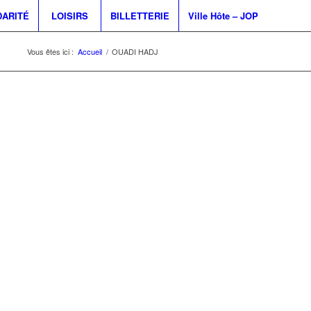
DARITÉ
LOISIRS
BILLETTERIE
Ville Hôte – JOP
Vous êtes ici :
Accueil
/
OUADI HADJ