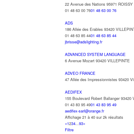
22 Avenue des Nations 95971 ROISS
01 48 63 00 76
01 48 63 00 76
ADS
186 Allée des Erables 93420 VILLEPI
01 48 63 85 44
01 48 63 85 44
jbrisse@adslighting.fr
ADVANCED SYSTEM LANGUAGE
6 Avenue Mozart 93420 VILLEPINTE
ADVEO FRANCE
47 Allée des Impressionnistes 93420 Vil
AEDIFEX
155 Boulevard Robert Ballanger 93420
01 43 83 95 49
01 43 83 95 49
aedifex-sarl@orange.fr
Affichage 21 à 40 sur 2k résultats
«
1
2
3
4
...
93
»
Filtre