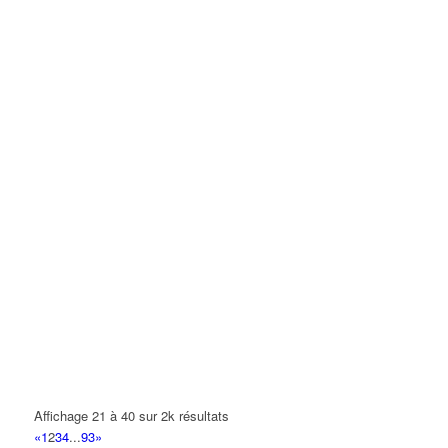
Affichage 21 à 40 sur 2k résultats
«
1
2
3
4
...
93
»