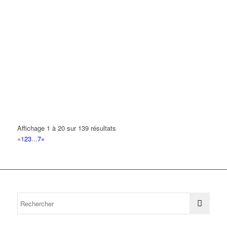
Affichage 1 à 20 sur 139 résultats
«
1
2
3
...
7
»