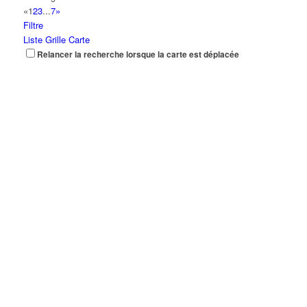
«
1
2
3
...
7
»
Filtre
Liste
Grille
Carte
Relancer la recherche lorsque la carte est déplacée