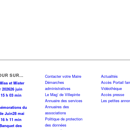
Y CDG CEDEX
0 km
PINTE
0 km
INTE
0 km
OUR SUR…
Contacter votre Maire
Actualités
Démarches
Accès Portail fam
PINTE
0 km
Miss et Mister
administratives
Vidéothèque
r 2026
26 juin
Le Mag’ de Villepinte
Accès presse
 15 h 03 min
Annuaire des services
Les petites anno
0 km
Annuaires des
émorations du
associations
de Juin
28 mai
Politique de protection
 N 93420 VILLEPINTE
0 km
 16 h 11 min
des données
Banquet des