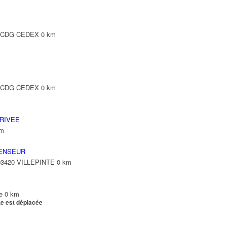
Y CDG CEDEX
0 km
Y CDG CEDEX
0 km
RIVEE
km
ENSEUR
 93420 VILLEPINTE
0 km
e
0 km
te est déplacée
e
0 km