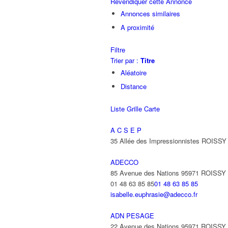
Revendiquer cette Annonce
Annonces similaires
A proximité
Filtre
Trier par :
Titre
Aléatoire
Distance
Liste
Grille
Carte
A C S E P
35 Allée des Impressionnistes ROIS
ADECCO
85 Avenue des Nations 95971 ROISS
01 48 63 85 85
01 48 63 85 85
isabelle.euphrasie@adecco.fr
ADN PESAGE
22 Avenue des Nations 95971 ROISS