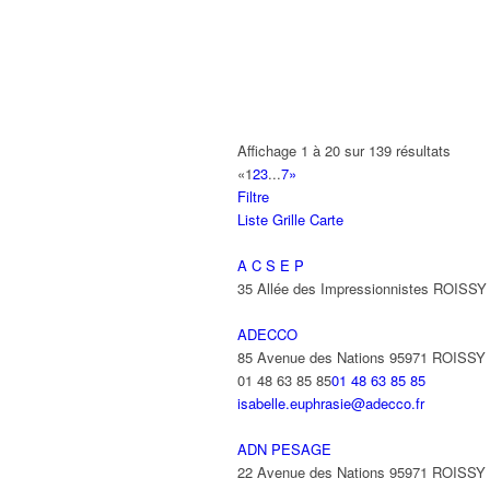
AMET
93 Avenue des Nations 95972 ROISS
01 48 63 74 55
01 48 63 74 55
ANIMAUX SERVICES
20-22 Route de Tremblay 93420 VILLE
01 48 63 67 22
01 48 63 67 22
Affichage 1 à 20 sur 139 résultats
«
1
2
3
...
7
»
ANIXTER FRANCE SARL
Filtre
22 Avenue des Nations 93420 VILLEP
Liste
Grille
Carte
01 48 63 73 73
01 48 63 73 73
beatrice.warnier@amixter.com
A C S E P
35 Allée des Impressionnistes ROIS
ANTAYA FREDERIC
15 Avenue des Fougères 93420 VILLE
ADECCO
85 Avenue des Nations 95971 ROISS
ANTENPLUS
01 48 63 85 85
01 48 63 85 85
68 Avenue Diderot 93420 VILLEPINTE
isabelle.euphrasie@adecco.fr
ANTOFREDO
ADN PESAGE
31 Avenue Anciens Combattants d'A F
22 Avenue des Nations 95971 ROISS