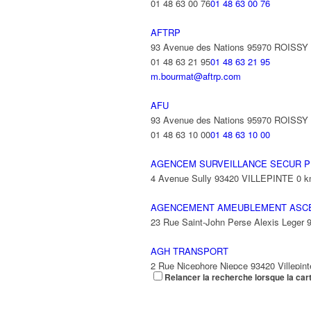
01 48 63 00 76
01 48 63 00 76
AFTRP
93 Avenue des Nations 95970 ROISS
01 48 63 21 95
01 48 63 21 95
m.bourmat@aftrp.com
AFU
93 Avenue des Nations 95970 ROISS
01 48 63 10 00
01 48 63 10 00
AGENCEM SURVEILLANCE SECUR P
4 Avenue Sully 93420 VILLEPINTE
0 
AGENCEMENT AMEUBLEMENT ASC
23 Rue Saint-John Perse Alexis Leger
AGH TRANSPORT
2 Rue Nicephore Niepce 93420 Villepint
Relancer la recherche lorsque la car
AGILITY
9 Rue des Trois Soeurs 93420 Villepint