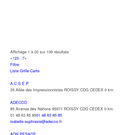
AMET
93 Avenue des Nations 95972 ROISSY CDG CEDEX
01 48 63 74 55
01 48 63 74 55
ANIMAUX SERVICES
20-22 Route de Tremblay 93420 VILLEPINTE
01 48 63 67 22
01 48 63 67 22
Affichage 1 à 20 sur 139 résultats
«
1
2
3
...
7
»
ANIXTER FRANCE SARL
Filtre
22 Avenue des Nations 93420 VILLEPINTE
Liste
Grille
Carte
01 48 63 73 73
01 48 63 73 73
beatrice.warnier@amixter.com
A C S E P
35 Allée des Impressionnistes ROISSY CDG CEDEX
0 km
ANTAYA FREDERIC
15 Avenue des Fougères 93420 VILLEPINTE
ADECCO
85 Avenue des Nations 95971 ROISSY CDG CEDEX
0 km
ANTENPLUS
01 48 63 85 85
01 48 63 85 85
68 Avenue Diderot 93420 VILLEPINTE
isabelle.euphrasie@adecco.fr
ANTOFREDO
ADN PESAGE