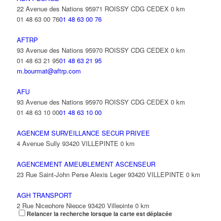
31 Avenue Anciens Combattants d'A F N 93420 VILLEPINTE
22 Avenue des Nations 95971 ROISSY CDG CEDEX
0 km
01 48 63 00 76
01 48 63 00 76
AFTRP
93 Avenue des Nations 95970 ROISSY CDG CEDEX
0 km
01 48 63 21 95
01 48 63 21 95
m.bourmat@aftrp.com
AFU
93 Avenue des Nations 95970 ROISSY CDG CEDEX
0 km
01 48 63 10 00
01 48 63 10 00
AGENCEM SURVEILLANCE SECUR PRIVEE
4 Avenue Sully 93420 VILLEPINTE
0 km
AGENCEMENT AMEUBLEMENT ASCENSEUR
23 Rue Saint-John Perse Alexis Leger 93420 VILLEPINTE
0 km
AGH TRANSPORT
2 Rue Nicephore Niepce 93420 Villepinte
0 km
Relancer la recherche lorsque la carte est déplacée