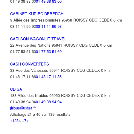
01 49 38 83 00
01 49 38 83 00
CABINET KUPIEC DEBERGH
9 Allée des Impressionnistes 95958 ROISSY CDG CEDEX
0 km
08 11 11 99 93
08 11 11 99 93
CARLSON WAGONLIT TRAVEL
22 Avenue des Nations 95941 ROISSY CDG CEDEX
0 km
01 77 53 51 60
01 77 53 51 60
CASH CONVERTERS
33 Rue des Vanesses 95941 ROISSY CDG CEDEX
0 km
01 48 17 11 86
01 48 17 11 86
CD SA
188 Allée des Erables 95950 ROISSY CDG CEDEX
0 km
01 49 38 94 94
01 49 38 94 94
jlilous@cdsa.fr
Affichage 21 à 40 sur 139 résultats
«
1
2
3
4
...
7
»