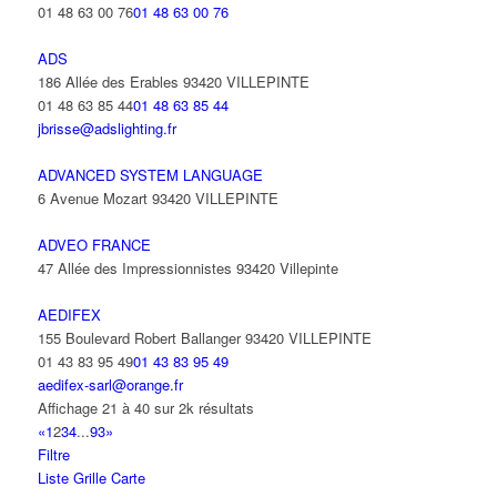
01 48 63 00 76
01 48 63 00 76
ADS
186 Allée des Erables 93420 VILLEPINTE
01 48 63 85 44
01 48 63 85 44
jbrisse@adslighting.fr
ADVANCED SYSTEM LANGUAGE
6 Avenue Mozart 93420 VILLEPINTE
ADVEO FRANCE
47 Allée des Impressionnistes 93420 Villepinte
AEDIFEX
155 Boulevard Robert Ballanger 93420 VILLEPINTE
01 43 83 95 49
01 43 83 95 49
aedifex-sarl@orange.fr
Affichage 21 à 40 sur 2k résultats
«
1
2
3
4
...
93
»
Filtre
Liste
Grille
Carte