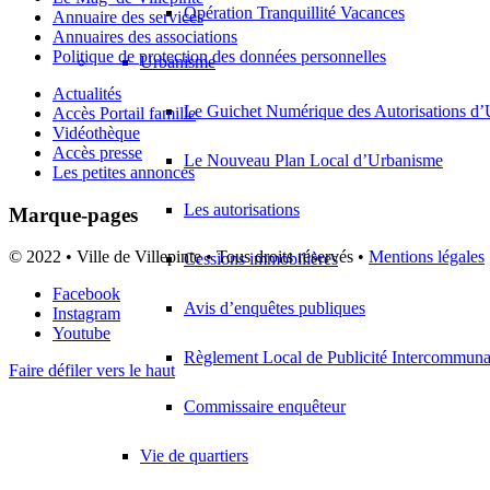
Opération Tranquillité Vacances
Annuaire des services
Annuaires des associations
Politique de protection des données personnelles
Urbanisme
Actualités
Le Guichet Numérique des Autorisations 
Accès Portail famille
Vidéothèque
Accès presse
Le Nouveau Plan Local d’Urbanisme
Les petites annonces
Les autorisations
Marque-pages
© 2022 • Ville de Villepinte • Tous droits réservés •
Mentions légales
Cessions immobilières
Facebook
Avis d’enquêtes publiques
Instagram
Youtube
Règlement Local de Publicité Intercommuna
Faire défiler vers le haut
Commissaire enquêteur
Vie de quartiers