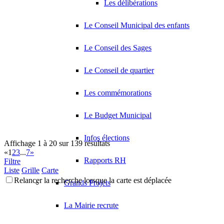
Les délibérations
Le Conseil Municipal des enfants
Le Conseil des Sages
Le Conseil de quartier
Les commémorations
Le Budget Municipal
Infos élections
Affichage 1 à 20 sur 139 résultats
«
1
2
3
...
7
»
Rapports RH
Filtre
Liste
Grille
Carte
Relancer la recherche lorsque la carte est déplacée
Grands Projets
La Mairie recrute