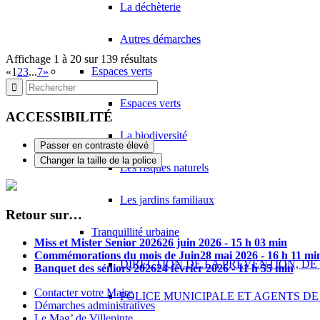
La déchèterie
Autres démarches
Affichage 1 à 20 sur 139 résultats
Espaces verts
«
1
2
3
...
7
»
Espaces verts
ACCESSIBILITÉ
La biodiversité
Passer en contraste élevé
Changer la taille de la police
Les risques naturels
Les jardins familiaux
Retour sur…
Tranquillité urbaine
Miss et Mister Senior 2026
26 juin 2026 - 15 h 03 min
Commémorations du mois de Juin
28 mai 2026 - 16 h 11 mi
DIRECTION DE LA PREVENTION, DE
Banquet des séniors 2026
24 février 2026 - 11 h 55 min
Contacter votre Maire
POLICE MUNICIPALE ET AGENTS DE
Démarches administratives
Le Mag’ de Villepinte