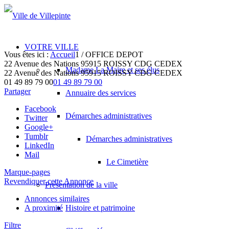
VOTRE VILLE
Vous êtes ici :
Accueil
1
/
OFFICE DEPOT
22 Avenue des Nations 95915 ROISSY CDG CEDEX
Madame La Maire et ses élus
22 Avenue des Nations
95915 ROISSY CDG CEDEX
01 49 89 79 00
01 49 89 79 00
Partager
Annuaire des services
Facebook
Démarches administratives
Twitter
Google+
Tumblr
Démarches administratives
LinkedIn
Mail
Le Cimetière
Marque-pages
Revendiquer cette Annonce
Présentation de la ville
Annonces similaires
A proximité
Histoire et patrimoine
Filtre