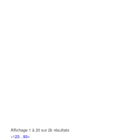
Affichage 1 à 20 sur 2k résultats
«
1
2
3
...
93
»