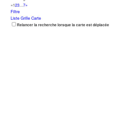
«
1
2
3
...
7
»
Filtre
Liste
Grille
Carte
Relancer la recherche lorsque la carte est déplacée