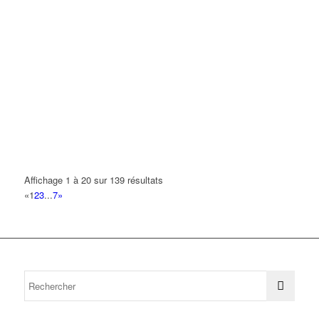
Affichage 1 à 20 sur 139 résultats
«
1
2
3
...
7
»