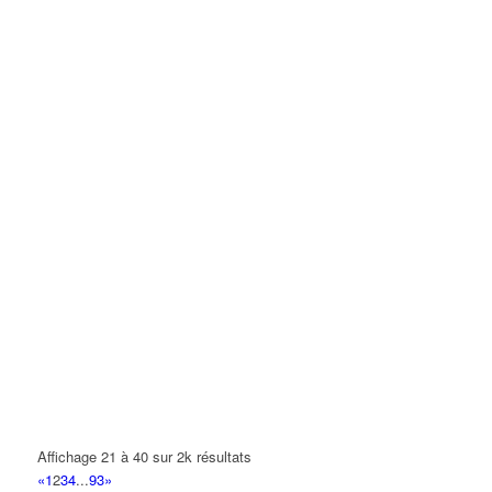
Affichage 21 à 40 sur 2k résultats
«
1
2
3
4
...
93
»