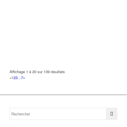
Affichage 1 à 20 sur 139 résultats
«
1
2
3
...
7
»