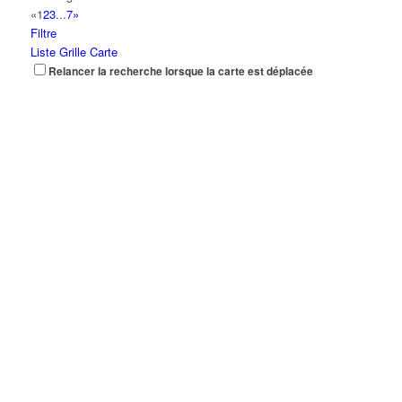
«
1
2
3
...
7
»
Filtre
Liste
Grille
Carte
Relancer la recherche lorsque la carte est déplacée