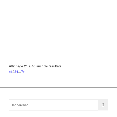
Affichage 21 à 40 sur 139 résultats
«
1
2
3
4
...
7
»