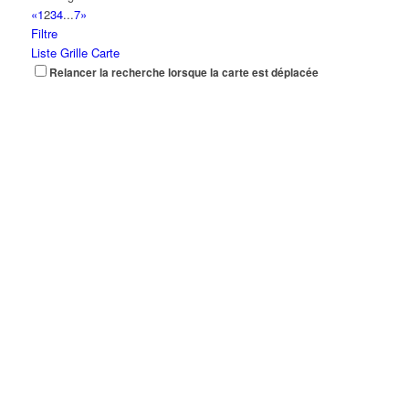
«
1
2
3
4
...
7
»
Filtre
Liste
Grille
Carte
Relancer la recherche lorsque la carte est déplacée