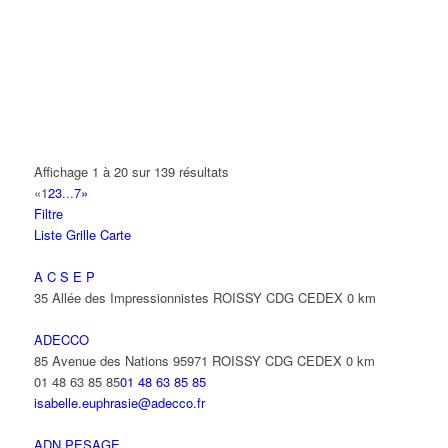
AMET
93 Avenue des Nations 95972 ROISSY CDG CEDEX
01 48 63 74 55
01 48 63 74 55
ANIMAUX SERVICES
20-22 Route de Tremblay 93420 VILLEPINTE
01 48 63 67 22
01 48 63 67 22
Affichage 1 à 20 sur 139 résultats
«
1
2
3
...
7
»
ANIXTER FRANCE SARL
Filtre
22 Avenue des Nations 93420 VILLEPINTE
Liste
Grille
Carte
01 48 63 73 73
01 48 63 73 73
beatrice.warnier@amixter.com
A C S E P
35 Allée des Impressionnistes ROISSY CDG CEDEX
0 km
ANTAYA FREDERIC
15 Avenue des Fougères 93420 VILLEPINTE
ADECCO
85 Avenue des Nations 95971 ROISSY CDG CEDEX
0 km
ANTENPLUS
01 48 63 85 85
01 48 63 85 85
68 Avenue Diderot 93420 VILLEPINTE
isabelle.euphrasie@adecco.fr
ANTOFREDO
ADN PESAGE