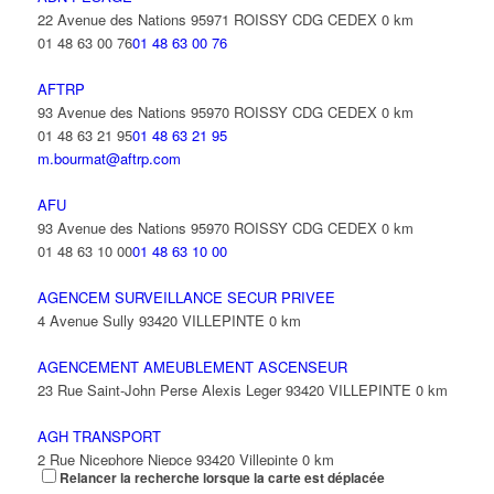
31 Avenue Anciens Combattants d'A F N 93420 VILLEPINTE
22 Avenue des Nations 95971 ROISSY CDG CEDEX
0 km
01 48 63 00 76
01 48 63 00 76
AFTRP
93 Avenue des Nations 95970 ROISSY CDG CEDEX
0 km
01 48 63 21 95
01 48 63 21 95
m.bourmat@aftrp.com
AFU
93 Avenue des Nations 95970 ROISSY CDG CEDEX
0 km
01 48 63 10 00
01 48 63 10 00
AGENCEM SURVEILLANCE SECUR PRIVEE
4 Avenue Sully 93420 VILLEPINTE
0 km
AGENCEMENT AMEUBLEMENT ASCENSEUR
23 Rue Saint-John Perse Alexis Leger 93420 VILLEPINTE
0 km
AGH TRANSPORT
2 Rue Nicephore Niepce 93420 Villepinte
0 km
Relancer la recherche lorsque la carte est déplacée