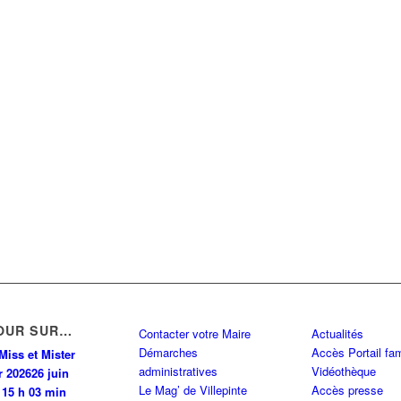
OUR SUR…
Contacter votre Maire
Actualités
Démarches
Accès Portail fam
Miss et Mister
administratives
Vidéothèque
r 2026
26 juin
Le Mag’ de Villepinte
Accès presse
 15 h 03 min