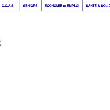
C.C.A.S.
SENIORS
ÉCONOMIE et EMPLOI
SANTÉ & SOLI
E
R