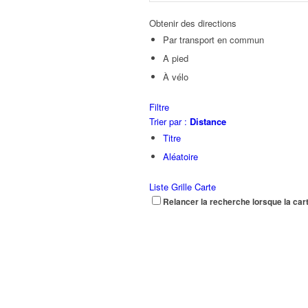
Obtenir des directions
Par transport en commun
A pied
À vélo
Filtre
Trier par :
Distance
Titre
Aléatoire
Liste
Grille
Carte
Relancer la recherche lorsque la car