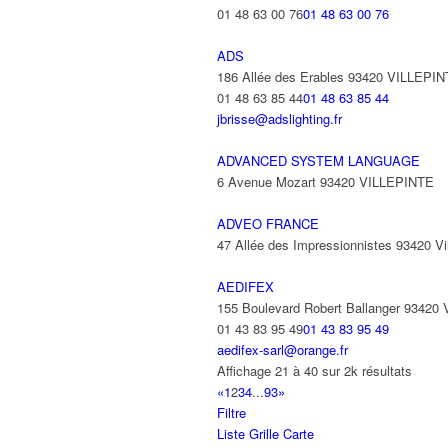
01 48 63 00 76
01 48 63 00 76
ADS
186 Allée des Erables 93420 VILLEPI
01 48 63 85 44
01 48 63 85 44
jbrisse@adslighting.fr
ADVANCED SYSTEM LANGUAGE
6 Avenue Mozart 93420 VILLEPINTE
ADVEO FRANCE
47 Allée des Impressionnistes 93420 Vil
AEDIFEX
155 Boulevard Robert Ballanger 93420
01 43 83 95 49
01 43 83 95 49
aedifex-sarl@orange.fr
Affichage 21 à 40 sur 2k résultats
«
1
2
3
4
...
93
»
Filtre
Liste
Grille
Carte