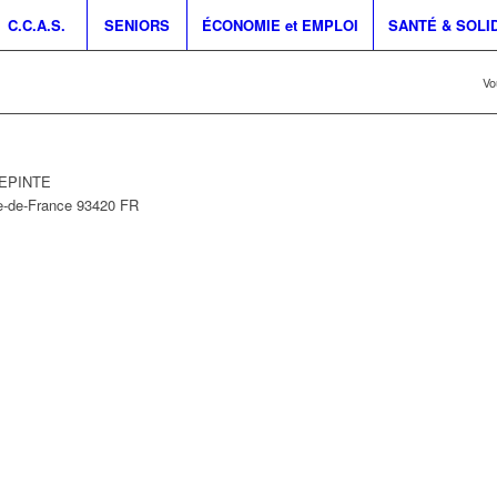
C.C.A.S.
SENIORS
ÉCONOMIE et EMPLOI
SANTÉ & SOLI
Vo
LEPINTE
le-de-France
93420
FR