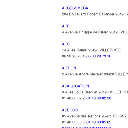
ACCESSMECA
204 Boulevard Robert Ballanger 93420
ACFI
4 Avenue Philippe de Girard 93420 VI
ACS
14 Allée Raimu 93420 VILLEPINTE
06 30 28 73 16
06 30 28 73 16
ACTION
2 Avenue André Malraux 93420 VILLE
ADA LOCATION
9 Allée Louis Breguet 93420 VILLEPIN
01 48 60 82 20
01 48 60 82 20
ADECCO
85 Avenue des Nations 95971 ROISS
01 48 63 85 85
01 48 63 85 85
isabelle.euphrasie@adecco.fr