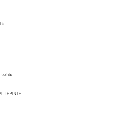
NTE
lepinte
 VILLEPINTE