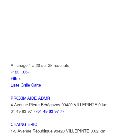
A2B TRANSPORTS
165 Allée des Erables 93420 VILLEPINTE
AB AUTO
15 Avenue de Jussieu 93420 VILLEPINTE
ABBAOUI TOUFIK
10 Allée Georges Gershwin 93420 VILLEPINTE
ABBES SARAH
Affichage 1 à 20 sur 2k résultats
14 Avenue de la Gare 93420 VILLEPINTE
«
1
2
3
...
86
»
Filtre
ABID ALFRED
Liste
Grille
Carte
13 Rue Laborde 93420 VILLEPINTE
PROXIM'AIDE ADMR
4 Avenue Pierre Bérégovoy 93420 VILLEPINTE
0 km
01 49 63 97 77
01 49 63 97 77
CHAING ERIC
1-3 Avenue République 93420 VILLEPINTE
0.02 km