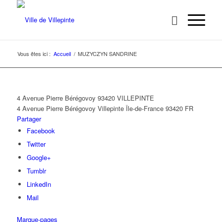
Vous êtes ici :
Accueil
/
MUZYCZYN SANDRINE
4 Avenue Pierre Bérégovoy 93420 VILLEPINTE
4 Avenue Pierre Bérégovoy
Villepinte
Île-de-France
93420
FR
Partager
Facebook
Twitter
Google+
Tumblr
LinkedIn
Mail
Marque-pages