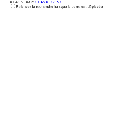
01 48 61 03 59
01 48 61 03 59
Relancer la recherche lorsque la carte est déplacée
vertgalantcaidf@free.fr
BEAUTE D EDEN
1 Avenue République 93420 Villepinte
0.03 km
01 48 61 34 09
01 48 61 34 09
KD'SAND
7 Avenue République 93420 VILLEPINTE
0.04 km
01 48 67 90 18
01 48 67 90 18
L OASIS
7 Avenue Republique 93420 VILLEPINTE
0.04 km
06 95 94 56 90
06 95 94 56 90
BCU
12 Avenue Pierre Beregovoy 93420 VILLEPINTE
0.04 km
QUICKLY PIZZA
6 Avenue République 93420 VILLEPINTE
0.05 km
01 48 60 11 11
01 48 60 11 11