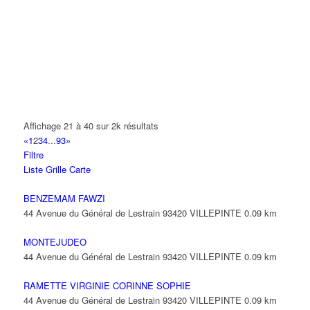
ADN PESAGE
22 Avenue des Nations 95971 ROISSY CDG CEDEX
01 48 63 00 76
01 48 63 00 76
ADS
186 Allée des Erables 93420 VILLEPINTE
01 48 63 85 44
01 48 63 85 44
jbrisse@adslighting.fr
Affichage 21 à 40 sur 2k résultats
ADVANCED SYSTEM LANGUAGE
«
1
2
3
4
...
93
»
6 Avenue Mozart 93420 VILLEPINTE
Filtre
Liste
Grille
Carte
ADVEO FRANCE
47 Allée des Impressionnistes 93420 Villepinte
BENZEMAM FAWZI
44 Avenue du Général de Lestrain 93420 VILLEPINTE
0.09 km
AEDIFEX
155 Boulevard Robert Ballanger 93420 VILLEPINTE
MONTEJUDEO
01 43 83 95 49
01 43 83 95 49
44 Avenue du Général de Lestrain 93420 VILLEPINTE
0.09 km
aedifex-sarl@orange.fr
RAMETTE VIRGINIE CORINNE SOPHIE
44 Avenue du Général de Lestrain 93420 VILLEPINTE
0.09 km