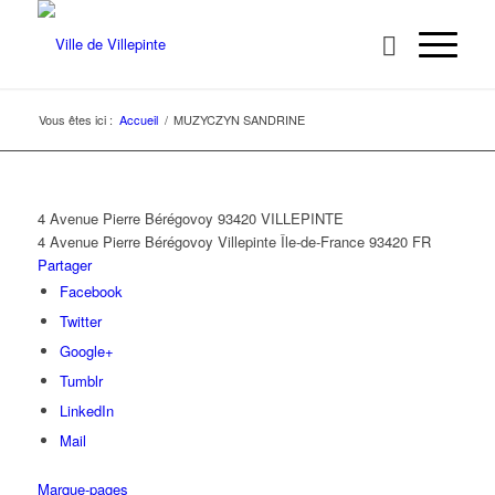
Vous êtes ici :
Accueil
/
MUZYCZYN SANDRINE
4 Avenue Pierre Bérégovoy 93420 VILLEPINTE
4 Avenue Pierre Bérégovoy
Villepinte
Île-de-France
93420
FR
Partager
Facebook
Twitter
Google+
Tumblr
LinkedIn
Mail
Marque-pages