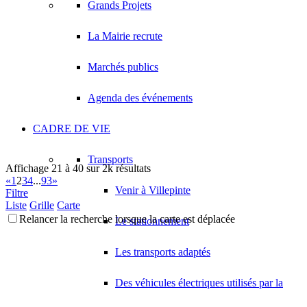
Grands Projets
La Mairie recrute
Marchés publics
Agenda des événements
CADRE DE VIE
Transports
Affichage 21 à 40 sur 2k résultats
«
1
2
3
4
...
93
»
Venir à Villepinte
Filtre
Liste
Grille
Carte
Relancer la recherche lorsque la carte est déplacée
Le stationnement
Les transports adaptés
Des véhicules électriques utilisés par la