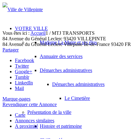
VOTRE VILLE
Vous êtes ici :
Accueil
1
/
MTJ TRANSPORTS
84 Avenue du Général Leclerc 93420 VILLEPINTE
Madame La Maire et ses élus
84 Avenue du Général Leclerc
Villepinte
Île-de-France
93420
FR
Partager
Annuaire des services
Facebook
Twitter
Démarches administratives
Google+
Tumblr
LinkedIn
Démarches administratives
Mail
Le Cimetière
Marque-pages
Revendiquer cette Annonce
Présentation de la ville
Carte
Annonces similaires
A proximité
Histoire et patrimoine