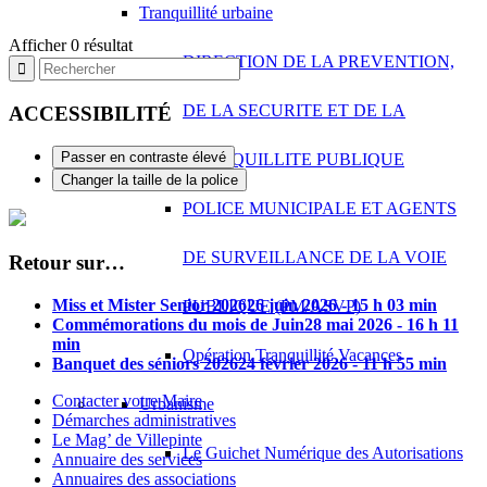
Tranquillité urbaine
Afficher 0 résultat
DIRECTION DE LA PREVENTION,
DE LA SECURITE ET DE LA
ACCESSIBILITÉ
Passer en contraste élevé
TRANQUILLITE PUBLIQUE
Changer la taille de la police
POLICE MUNICIPALE ET AGENTS
DE SURVEILLANCE DE LA VOIE
Retour sur…
Miss et Mister Senior 2026
26 juin 2026 - 15 h 03 min
PUBLIQUE (PM/ASVP)
Commémorations du mois de Juin
28 mai 2026 - 16 h 11
min
Opération Tranquillité Vacances
Banquet des séniors 2026
24 février 2026 - 11 h 55 min
Contacter votre Maire
Urbanisme
Démarches administratives
Le Mag’ de Villepinte
Le Guichet Numérique des Autorisations
Annuaire des services
Annuaires des associations