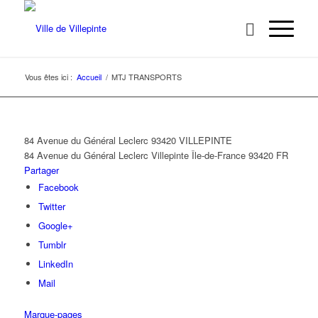
Vous êtes ici :
Accueil
/
MTJ TRANSPORTS
84 Avenue du Général Leclerc 93420 VILLEPINTE
84 Avenue du Général Leclerc
Villepinte
Île-de-France
93420
FR
Partager
Facebook
Twitter
Google+
Tumblr
LinkedIn
Mail
Marque-pages