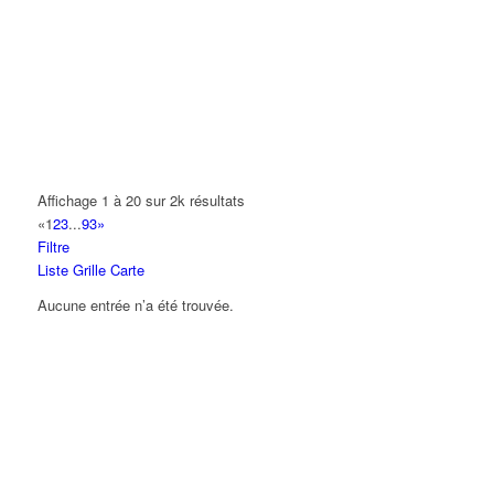
PROM'HOTE
0 Avenue Jean Fourgeaud 93420 VILLEPINTE
01 42 65 62 10
01 42 65 62 10
AHF TRANSPORT
35 Allée des Impressionnistes 93420 VILLEPINTE
Z CAFE
Affichage 1 à 20 sur 2k résultats
25 Rue du Docteur Roux 93420 Villepinte
«
1
2
3
...
93
»
Filtre
UPS SCS (FRANCE) SAS
Liste
Grille
Carte
22 Avenue des Nations 93420 Villepinte
Aucune entrée n’a été trouvée.
PROS'SANITAIRE
37 Rue de l'Aviation 93420 VILLEPINTE
01 43 85 43 73
01 43 85 43 73