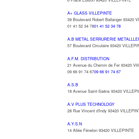
A+ GLASS VILLEPINTE
39 Boulevard Robert Ballanger 93420 
01 41 52 34 78
01 41 52 34 78
A.B METAL SERRURERIE METALLLE
57 Boulevard Circulaire 93420 VILLEP
A.F.M. DISTRIBUTION
21 Avenue du Chemin de Fer 93420 Vill
09 66 91 74 67
09 66 91 74 67
A.S.B
18 Avenue Saint-Saëns 93420 VILLEP
A.V PLUS TECHNOLOGY
28 Rue Vincent d'Indy 93420 VILLEPI
A.Y.S.N
14 Allée Fénelon 93420 VILLEPINTE