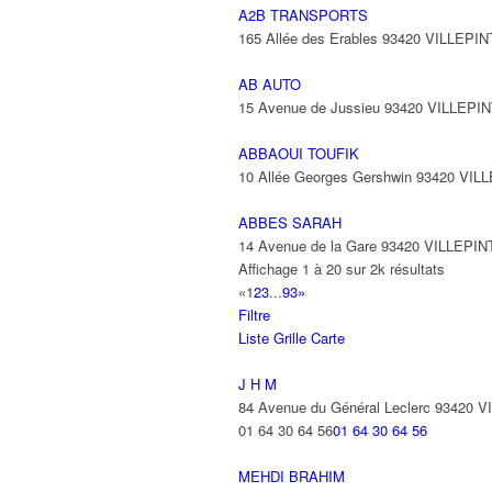
A2B TRANSPORTS
165 Allée des Erables 93420 VILLEPI
AB AUTO
15 Avenue de Jussieu 93420 VILLEPI
ABBAOUI TOUFIK
10 Allée Georges Gershwin 93420 VIL
ABBES SARAH
14 Avenue de la Gare 93420 VILLEPIN
Affichage 1 à 20 sur 2k résultats
«
1
2
3
...
93
»
Filtre
Liste
Grille
Carte
J H M
84 Avenue du Général Leclerc 93420 
01 64 30 64 56
01 64 30 64 56
MEHDI BRAHIM