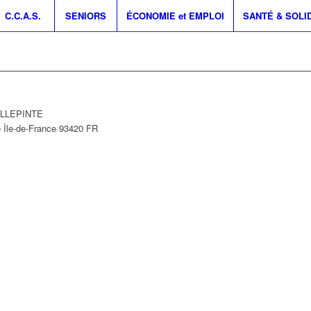
C.C.A.S.
SENIORS
ÉCONOMIE et EMPLOI
SANTÉ & SOLI
VILLEPINTE
e
Île-de-France
93420
FR