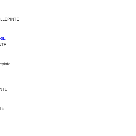
VILLEPINTE
RIE
INTE
epinte
INTE
NTE