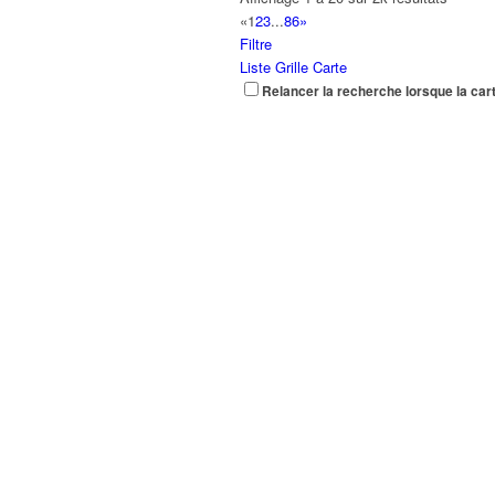
«
1
2
3
...
86
»
Filtre
Liste
Grille
Carte
Relancer la recherche lorsque la car