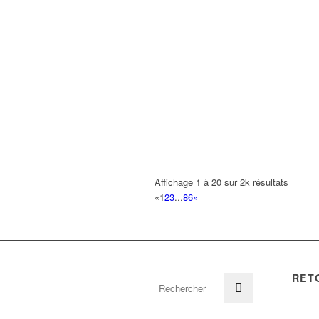
Affichage 1 à 20 sur 2k résultats
«
1
2
3
...
86
»
RET