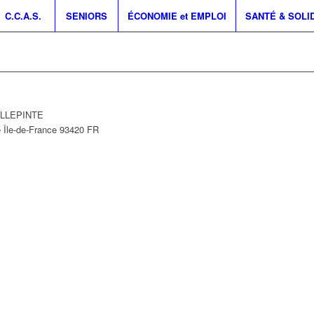
C.C.A.S.
SENIORS
ÉCONOMIE et EMPLOI
SANTÉ & SOLI
VILLEPINTE
e
Île-de-France
93420
FR