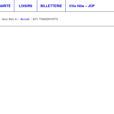
DARITÉ
LOISIRS
BILLETTERIE
Ville Hôte – JOP
Vous êtes ici :
Accueil
/
MTJ TRANSPORTS