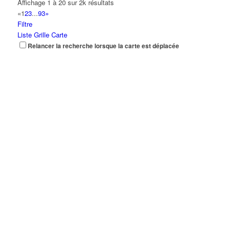
Affichage 1 à 20 sur 2k résultats
«
1
2
3
...
93
»
Filtre
Liste
Grille
Carte
Relancer la recherche lorsque la carte est déplacée