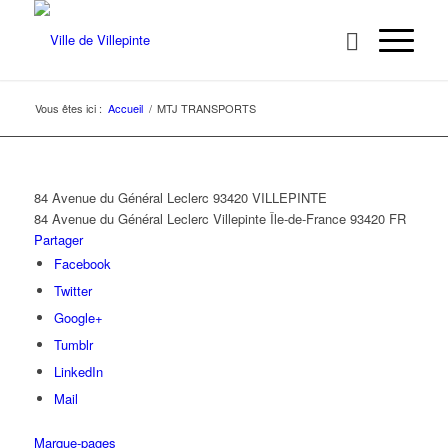
Vous êtes ici :
Accueil
/
MTJ TRANSPORTS
84 Avenue du Général Leclerc 93420 VILLEPINTE
84 Avenue du Général Leclerc
Villepinte
Île-de-France
93420
FR
Partager
Facebook
Twitter
Google+
Tumblr
LinkedIn
Mail
Marque-pages