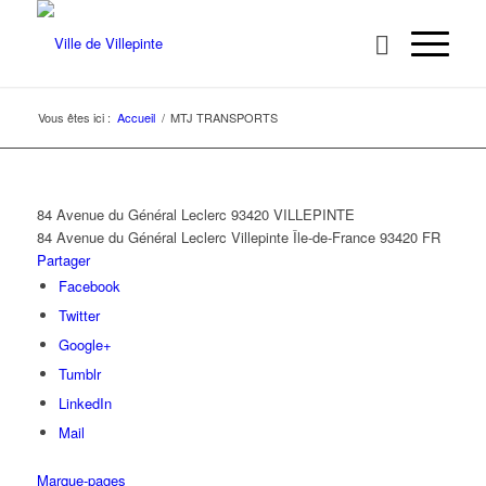
Vous êtes ici :
Accueil
/
MTJ TRANSPORTS
84 Avenue du Général Leclerc 93420 VILLEPINTE
84 Avenue du Général Leclerc
Villepinte
Île-de-France
93420
FR
Partager
Facebook
Twitter
Google+
Tumblr
LinkedIn
Mail
Marque-pages