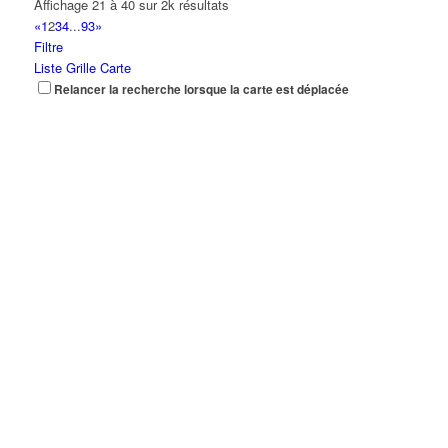
Affichage 21 à 40 sur 2k résultats
«
1
2
3
4
...
93
»
Filtre
Liste
Grille
Carte
Relancer la recherche lorsque la carte est déplacée