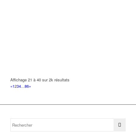
Affichage 21 à 40 sur 2k résultats
«
1
2
3
4
...
86
»