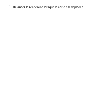
Relancer la recherche lorsque la carte est déplacée
AMISPORT
10 Allée des Cascades 93420 VILLEPINTE
ICHE MOHAMMED
16 Chemin des Fontaines 93420 VILLEPINTE
LAVERIES PRESSING NETTOYAGE A SEC
4 Avenue du Général Leclerc 93420 VILLEPINTE
04 86 12 79 4
04 86 12 79 4
FOUDA GREGOIRE
4 Square Jean Rostand 93420 VILLEPINTE
DJEBALI AKRAM
33 Avenue de Verdun 93420 VILLEPINTE
ANDOOKLE
15 Allée Louis Breguet 93420 VILLEPINTE
DATACAD