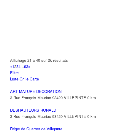
9 Rue des Trois Soeurs 93420 VILLEPINTE
KAULLY ALAIN
27 Avenue de Jussieu 93420 VILLEPINTE
PIAULT MICHEL HUBERT
20 Avenue Robert Bonjean 93420 VILLEPINTE
PACCAR FINANCIAL
64 Rue des Vanesses 93420 Villepinte
Affichage 21 à 40 sur 2k résultats
01 43 88 64 32
01 43 88 64 32
«
1
2
3
4
...
93
»
Filtre
PERNOUD MARC HENRY
Liste
Grille
Carte
12 Avenue Jean Jaurès 93420 VILLEPINTE
ART MATURE DECORATION
JACQUET YOHANN
3 Rue François Mauriac 93420 VILLEPINTE
0 km
11 Avenue Pierre Beregovoy 93420 VILLEPINTE
DESHAUTEURS RONALD
3 Rue François Mauriac 93420 VILLEPINTE
0 km
Régie de Quartier de Villepinte