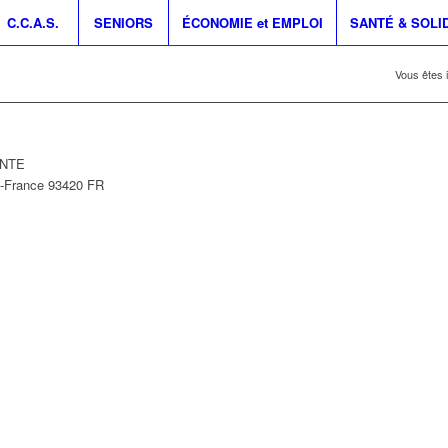
C.C.A.S.
SENIORS
ÉCONOMIE et EMPLOI
SANTÉ & SOLI
Vous êtes i
INTE
e-France
93420
FR