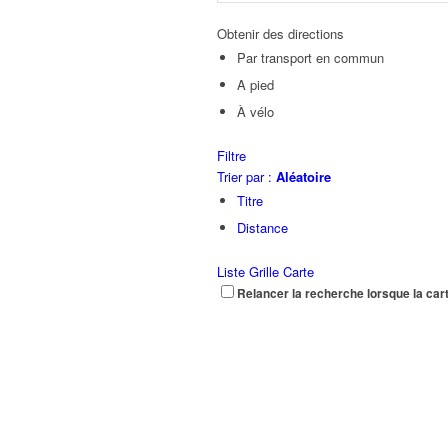
Obtenir des directions
Par transport en commun
A pied
À vélo
Filtre
Trier par :
Aléatoire
Titre
Distance
Liste
Grille
Carte
Relancer la recherche lorsque la car