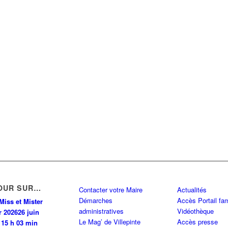
OUR SUR…
Contacter votre Maire
Actualités
Démarches
Accès Portail fam
Miss et Mister
administratives
Vidéothèque
r 2026
26 juin
Le Mag’ de Villepinte
Accès presse
 15 h 03 min