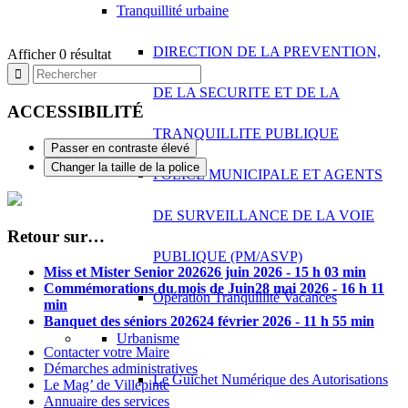
Tranquillité urbaine
DIRECTION DE LA PREVENTION,
Afficher 0 résultat
DE LA SECURITE ET DE LA
ACCESSIBILITÉ
TRANQUILLITE PUBLIQUE
Passer en contraste élevé
Changer la taille de la police
POLICE MUNICIPALE ET AGENTS
DE SURVEILLANCE DE LA VOIE
Retour sur…
PUBLIQUE (PM/ASVP)
Miss et Mister Senior 2026
26 juin 2026 - 15 h 03 min
Commémorations du mois de Juin
28 mai 2026 - 16 h 11
Opération Tranquillité Vacances
min
Banquet des séniors 2026
24 février 2026 - 11 h 55 min
Urbanisme
Contacter votre Maire
Démarches administratives
Le Guichet Numérique des Autorisations
Le Mag’ de Villepinte
Annuaire des services