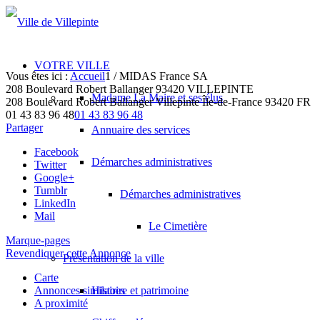
VOTRE VILLE
Vous êtes ici :
Accueil
1
/
MIDAS France SA
208 Boulevard Robert Ballanger 93420 VILLEPINTE
Madame La Maire et ses élus
208 Boulevard Robert Ballanger
Villepinte
Île-de-France
93420
FR
01 43 83 96 48
01 43 83 96 48
Partager
Annuaire des services
Facebook
Démarches administratives
Twitter
Google+
Tumblr
Démarches administratives
LinkedIn
Mail
Le Cimetière
Marque-pages
Revendiquer cette Annonce
Présentation de la ville
Carte
Annonces similaires
Histoire et patrimoine
A proximité