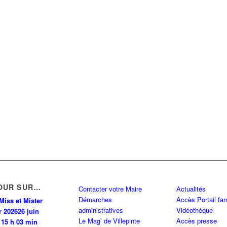
OUR SUR…
Contacter votre Maire
Actualités
Démarches
Accès Portail fam
Miss et Mister
administratives
Vidéothèque
r 2026
26 juin
Le Mag’ de Villepinte
Accès presse
 15 h 03 min