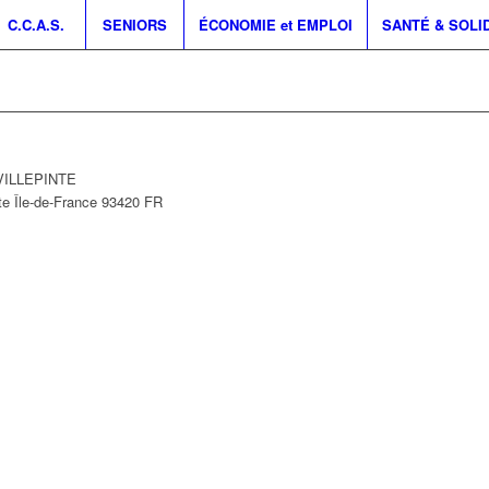
C.C.A.S.
SENIORS
ÉCONOMIE et EMPLOI
SANTÉ & SOLI
 VILLEPINTE
te
Île-de-France
93420
FR