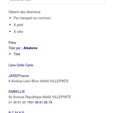
Obtenir des directions
Par transport en commun
A pied
À vélo
Filtre
Trier par :
Aléatoire
Titre
Liste
Grille
Carte
JARDI'France
8 Avenue Léon Blum 93420 VILLEPINTE
EMBELLIE
52 Avenue République 93420 VILLEPINTE
01 48 61 26 79
01 48 61 26 79
B.C.M.N.E