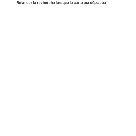
Relancer la recherche lorsque la carte est déplacée
BENJAMIN YVENER
2 Avenue de l'Europe 93420 VILLEPINTE
BENASTOL
26 Allée Charles Baudelaire 93420 VILLEPINTE
NOVAR FRANCE
33 Rue des Vanesses 93420 VILLEPINTE
RETION ALEXANDRA
26 Avenue Auguste Blanqui 93420 VILLEPINTE
07 61 78 09 57
07 61 78 09 57
S.M.S
10 Rue Edison 93420 VILLEPINTE
ETIENNE DAVID OLIVIER
11 Avenue Auguste Blanqui 93420 VILLEPINTE
FVMS