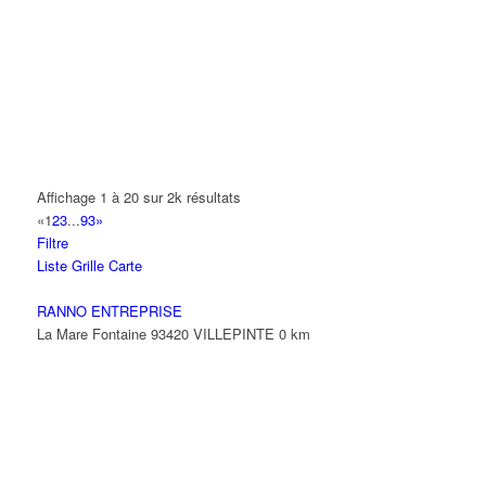
0 Avenue Paul Vaillant Couturier 93420 VILLEPINTE
NGUYEN SAVONNET ARLETTE
19 Avenue des Nymphes 93420 VILLEPINTE
VALIANCE FIDUCIAIRE
5 Allée de l'Epervier 93420 VILLEPINTE
BOSSARD FRANCE
Affichage 1 à 20 sur 2k résultats
9 Rue des Trois Soeurs 95972 ROISSY CDG CEDEX
«
1
2
3
...
93
»
01 41 59 90 85
01 41 59 90 85
Filtre
Liste
Grille
Carte
MTJ TRANSPORTS
84 Avenue du Général Leclerc 93420 VILLEPINTE
RANNO ENTREPRISE
La Mare Fontaine 93420 VILLEPINTE
0 km
SOMECO
6 Avenue Charles de Gaulle 93420 VILLEPINTE
01 49 63 16 30
01 49 63 16 30