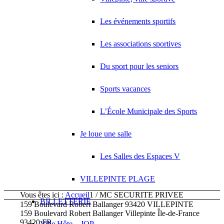
Les événements sportifs
Les associations sportives
Du sport pour les seniors
Sports vacances
L’École Municipale des Sports
Je loue une salle
Les Salles des Espaces V
VILLEPINTE PLAGE
Vous êtes ici :
Accueil
1
/
MC SECURITE PRIVEE
BILLETTERIE
159 Boulevard Robert Ballanger 93420 VILLEPINTE
159 Boulevard Robert Ballanger
Villepinte
Île-de-France
93420
FR
Ville Hôte – JOP