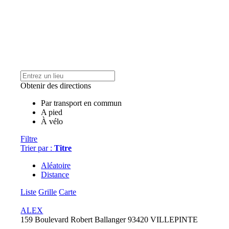
Obtenir des directions
Par transport en commun
A pied
À vélo
Filtre
Trier par :
Titre
Aléatoire
Distance
Liste
Grille
Carte
ALEX
159 Boulevard Robert Ballanger 93420 VILLEPINTE