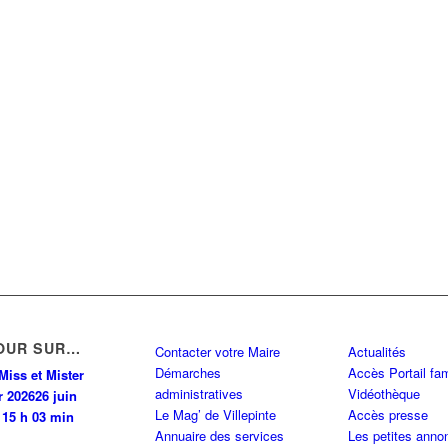
OUR SUR…
Contacter votre Maire
Actualités
Démarches
Accès Portail fam
Miss et Mister
administratives
Vidéothèque
r 2026
26 juin
Le Mag’ de Villepinte
Accès presse
 15 h 03 min
Annuaire des services
Les petites anno