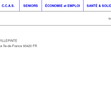
C.C.A.S.
SENIORS
ÉCONOMIE et EMPLOI
SANTÉ & SOLI
Vo
 VILLEPINTE
te
Île-de-France
93420
FR