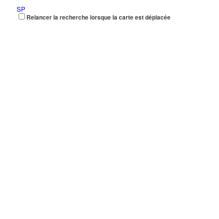
SP
Relancer la recherche lorsque la carte est déplacée
159 Boulevard Robert Ballanger 93420 VILLEPINTE
0 km
TRANSPORT RS
159 Boulevard Robert Ballanger 93420 VILLEPINTE
0 km