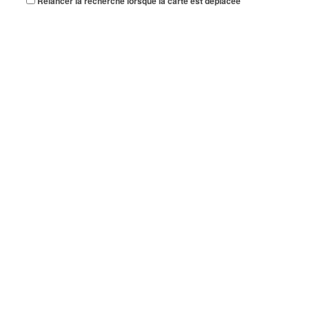
Relancer la recherche lorsque la carte est déplacée
159 Boulevard Robert Ballanger 93420 VILLEPINTE
0 km
TRANSPORT RS
159 Boulevard Robert Ballanger 93420 VILLEPINTE
0 km